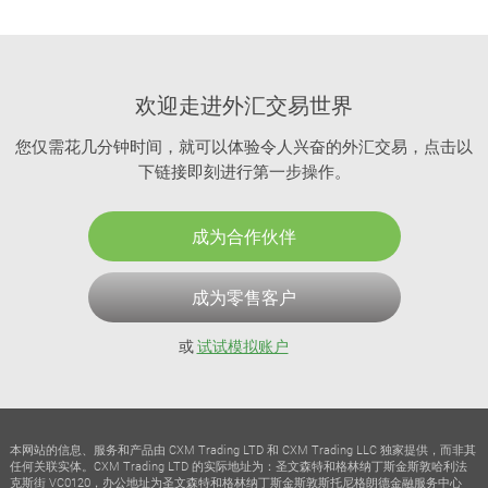
欢迎走进外汇交易世界
您仅需花几分钟时间，就可以体验令人兴奋的外汇交易，点击以
下链接即刻进行第一步操作。
成为合作伙伴
成为零售客户
或
试试模拟账户
本网站的信息、服务和产品由 CXM Trading LTD 和 CXM Trading LLC 独家提供，而非其
任何关联实体。CXM Trading LTD 的实际地址为：圣文森特和格林纳丁斯金斯敦哈利法
克斯街 VC0120，办公地址为圣文森特和格林纳丁斯金斯敦斯托尼格朗德金融服务中心