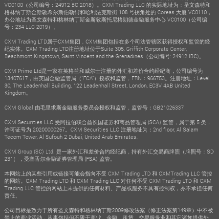
VC0100（公司编号：24912 BC 2018）。CXM Trading LLC 的实际地址为：圣文森特和
格林纳丁斯金斯敦希尔斯伯勒街和哈利法克斯街 108 号拐角处的 Coreas 大厦 VC0110，
办公地址为圣文森特和格林纳丁斯金斯敦斯托尼格朗德金融服务中心 VC0100（公司编
号：234 LLC 2019）。
CXM Trading LTD属于CXM集团，CXM集团包括在多个司法管辖区获得授权和监管的经
纪实体。CXM Trading LTD注册地址位于Suite 305, Griffith Corporate Center,
Beachmont Kingstown, Saint Vincent and the Grenadines（公司编号: 24912 IBC)。
CXM Prime Ltd是一家在英格兰和威尔士注册的外汇和差价合约经纪商，公司编号为
13407617，由英国金融监管局（"FCA"）授权和监管，FRN：966753。注册地址：Level
30, The Leadenhall Building, 122 Leadenhall Street, London, EC3V 4AB United
Kingdom。
CXM Global 由毛里求斯金融服务委员会授权和监管，监管号：GB21026337
CXM Securities LLC 受阿拉伯联合酋长国证券和商品管理局 (SCA) 监管，属于第 5 类，
许可证号为 20200000267。CXM Securities LLC 注册地址为：2nd floor, Al Salam
Tecom Tower, Al Sufouh 2 Dubai, United Arab Emirates.
CXM Group (SC) Ltd. 是一家外汇和差价合约经纪商，持有外汇交易商牌照（牌照号：SD
231），受塞舌尔金融证券管理局 (FSA) 监管。
本网站上的某些引用或链接可能会指向不受 CXM Trading LTD 和 CXMTrading LLC 管控
的网站。CXM Trading LTD 和 CXM Trading LLC 对任何不受 CXM Trading LTD 和 CXM
Trading LLC 管控的网站上未提供的任何材料、产品或服务不具有控制权，亦不承担任何
责任。
公司目标是致力于所有圣文森特和格林纳丁斯2009修改法案（修正法案第149章）中不被
禁止的商业活动，从事包括但不限于商业、金融、租赁、交易服务业和其它诸如提供外