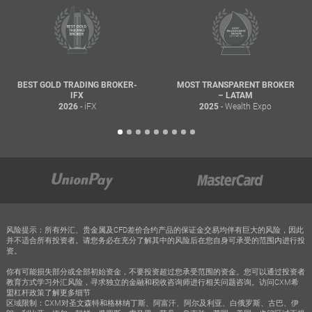
BEST GOLD TRADING BROKER-
MOST TRANSPARENT BROKER
IFX
– LATAM
- iFX
- Wealth Expo
2026
2025
风险提示：所有外汇、贵金属及CFD差价合约产品的保证金交易均伴有巨大的风险，因此
并不适合所有投资者。请您务必在充分了解其中的风险后在您自身可承受的范围内进行投
资。
你有可能损失部分或全部初始资金，不要投资超过您承受范围的资金。您可以通过投资者
教育方式学习外汇风险，寻求独立的金融和税收咨询师进行相关问题咨询。访问CXM希
盟杠杆政策了解更多细节
区域限制：CXM对圣文森特和格林纳丁斯、阿富汗、阿尔及利亚、白俄罗斯、古巴、伊