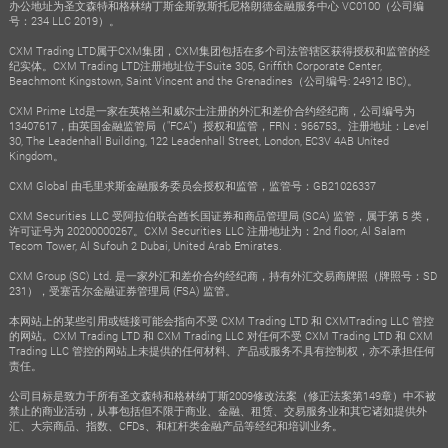
办公地址为圣文森特和格林纳丁斯金斯敦斯托尼格朗德金融服务中心 VC0100（公司编
号：234 LLC 2019）。
CXM Trading LTD属于CXM集团，CXM集团包括在多个司法管辖区获得授权和监管的经
纪实体。CXM Trading LTD注册地址位于Suite 305, Griffith Corporate Center,
Beachmont Kingstown, Saint Vincent and the Grenadines（公司编号: 24912 IBC)。
CXM Prime Ltd是一家在英格兰和威尔士注册的外汇和差价合约经纪商，公司编号为
13407617，由英国金融监管局（"FCA"）授权和监管，FRN：966753。注册地址：Level
30, The Leadenhall Building, 122 Leadenhall Street, London, EC3V 4AB United
Kingdom。
CXM Global 由毛里求斯金融服务委员会授权和监管，监管号：GB21026337
CXM Securities LLC 受阿拉伯联合酋长国证券和商品管理局 (SCA) 监管，属于第 5 类，
许可证号为 20200000267。CXM Securities LLC 注册地址为：2nd floor, Al Salam
Tecom Tower, Al Sufouh 2 Dubai, United Arab Emirates.
CXM Group (SC) Ltd. 是一家外汇和差价合约经纪商，持有外汇交易商牌照（牌照号：SD
231），受塞舌尔金融证券管理局 (FSA) 监管。
本网站上的某些引用或链接可能会指向不受 CXM Trading LTD 和 CXMTrading LLC 管控
的网站。CXM Trading LTD 和 CXM Trading LLC 对任何不受 CXM Trading LTD 和 CXM
Trading LLC 管控的网站上未提供的任何材料、产品或服务不具有控制权，亦不承担任何
责任。
公司目标是致力于所有圣文森特和格林纳丁斯2009修改法案（修正法案第149章）中不被
禁止的商业活动，从事包括但不限于商业、金融、租赁、交易服务业和其它诸如提供外
汇、大宗商品、指数、CFDs、和杠杆类金融产品等经纪和培训业务。