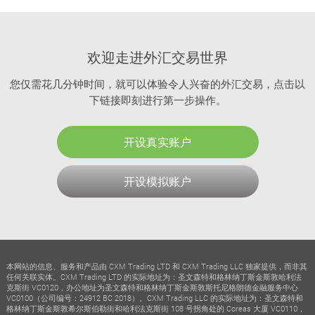
欢迎走进外汇交易世界
您仅需花几分钟时间，就可以体验令人兴奋的外汇交易，点击以
下链接即刻进行第一步操作。
开设真实账户
开设模拟账户
本网站的信息、服务和产品由 CXM Trading LTD 和 CXM Trading LLC 独家提供，而非其
任何关联实体。CXM Trading LTD 的实际地址为：圣文森特和格林纳丁斯金斯敦哈利法
克斯街 VC0120，办公地址为圣文森特和格林纳丁斯金斯敦斯托尼格朗德金融服务中心
VC0100（公司编号：24912 BC 2018）。CXM Trading LLC 的实际地址为：圣文森特和
格林纳丁斯金斯敦希尔斯伯勒街和哈利法克斯街 108 号拐角处的 Coreas 大厦 VC0110，